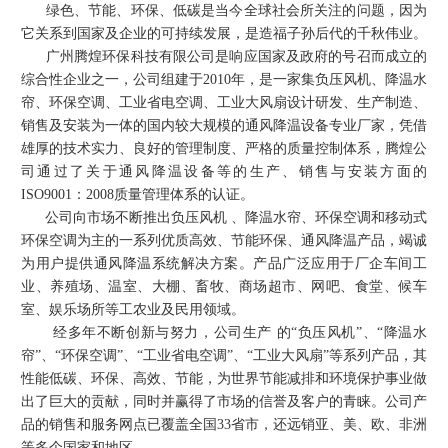
绿色、节能、环保、低碳是当今全球社会所关注的问题，因为
它关系到国家及企业的可持续发展，是造福子孙后代的千秋伟业。
广州腾煌环保科技有限公司是响应国家及政府的号召而成立的
综合性企业之一，公司组建于2010年，是一家集负压风机、降温水
帘、环保空调、工业省电空调、工业大风扇设计研发、生产制造、
销售及安装为一体的国内较大规模的通风降温设备专业厂家，凭借
雄厚的技术实力、良好的管理制度、严格的质量控制体系，腾煌公
司通过了关于通风降温设备等的生产、销售与安装方面的
ISO9001：2008质量管理体系的认证。
公司向市场不断推出负压风机 、降温水帘、环保空调和移动式
环保空调为主的一系列优质高效、节能环保、通风降温产品，竭诚
为用户提供通风降温系统解决方案。产品广泛应用于厂企车间工
业、养殖场、温室、大棚、畜牧、商场超市、网吧、食堂、候车
室、娱乐场所等工农业及民用领域。
经多年不断创新与努力，公司生产 的“负压风机”、“降温水
帘”、“环保空调”、“工业省电空调”、
“工业大风扇”
等系列产品，其
性能低碳、环保、高效、节能，为世界节能减排和环境保护事业做
出了巨大的贡献，同时并赢得了市场的信誉及客户的青睐。公司产
品的销售和服务网点已覆盖全国33省市，还远销亚、美、欧、非洲
等多个国家和地区。